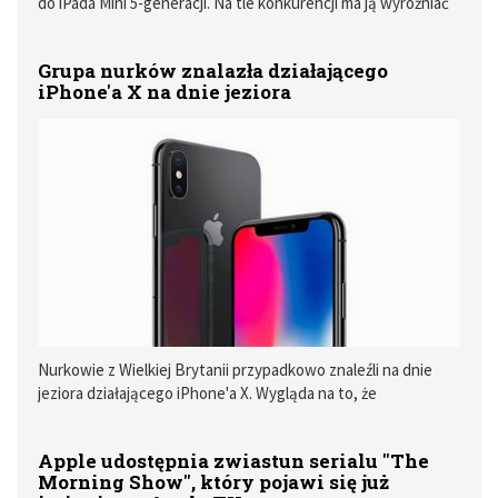
do iPada Mini 5-generacji. Na tle konkurencji ma ją wyróżniać
niska masa, podświetlane klawisze, a także długo działająca
bateria.
Grupa nurków znalazła działającego
iPhone'a X na dnie jeziora
Nurkowie z Wielkiej Brytanii przypadkowo znaleźli na dnie
jeziora działającego iPhone'a X. Wygląda na to, że
wodoodporna obudowa w iPhone'ach nie jest jedynie
chwytem marketingowym.
Apple udostępnia zwiastun serialu "The
Morning Show", który pojawi się już