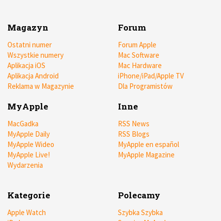
Magazyn
Forum
Ostatni numer
Forum Apple
Wszystkie numery
Mac Software
Aplikacja iOS
Mac Hardware
Aplikacja Android
iPhone/iPad/Apple TV
Reklama w Magazynie
Dla Programistów
MyApple
Inne
MacGadka
RSS News
MyApple Daily
RSS Blogs
MyApple Wideo
MyApple en español
MyApple Live!
MyApple Magazine
Wydarzenia
Kategorie
Polecamy
Apple Watch
Szybka Szybka