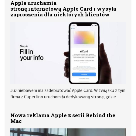
Apple uruchamia
stronę internetową Apple Card i wysyła
zaproszenia dla niektórych klientów
Już niebawem ma zadebiutować Apple Card. W związku z tym
firma z Cupertino uruchomiła dedykowaną stronę, gdzie
użytkownicy mogą wnioskować o swoją kartę. Niektórzy z
klientów już otrzymali wiadomości e-mail zapraszające do
Nowa reklama Apple z serii Behind the
programu Apple Card Preview.
Mac