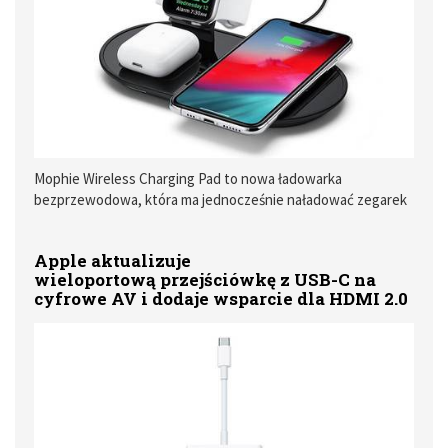
Mophie Wireless Charging Pad to nowa ładowarka
bezprzewodowa, która ma jednocześnie naładować zegarek
Apple Watch, słuchawki AirPods oraz iPhone'a. To
rozwiązanie może w pewnym stopniu zastąpić anulowaną
Apple aktualizuje
ładowarkę AirPower. Podkładka jest już dostępna w sklepie
wieloportową przejściówkę z USB-C na
Apple!
cyfrowe AV i dodaje wsparcie dla HDMI 2.0