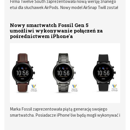
Firma Twelve South zaprezentowała nową wersję znanego
etui dla słuchawek AirPods. Nowy model AirSnap Twill został
wykonany z materiału i ma być alternatywą dla skórzanej
wersji.
Nowy smartwatch Fossil Gen 5
umożliwi wykonywanie połączeń za
pośrednictwem iPhone'a
Marka Fossil zaprezentowała piątą generację swojego
smartwatcha. Posiadacze iPhone'ów będą mogli wykonywać i
odbierać połączenia za pośrednictwem zegarka, dokładnie
tak, jak ma to miejsce w Apple Watchu.