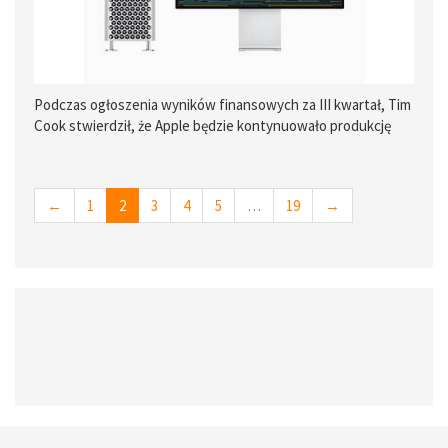
Podczas ogłoszenia wyników finansowych za III kwartał, Tim
Cook stwierdził, że Apple będzie kontynuowało produkcję
Maca Pro w Stanach Zjednoczonych.
←
1
2
3
4
5
…
19
→